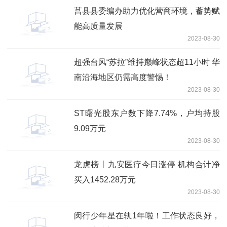
莒县县委编办助力优化营商环境，蓄势赋
能高质量发展
2023-08-30
超强台风“苏拉”维持巅峰状态超11小时 华
南沿海地区仍需高度警惕！
2023-08-30
ST曙光股东户数下降7.74%，户均持股
9.09万元
2023-08-30
龙虎榜丨九安医疗今日涨停 机构合计净
买入1452.28万元
2023-08-30
闵行少年星在轨1年啦！工作状态良好，