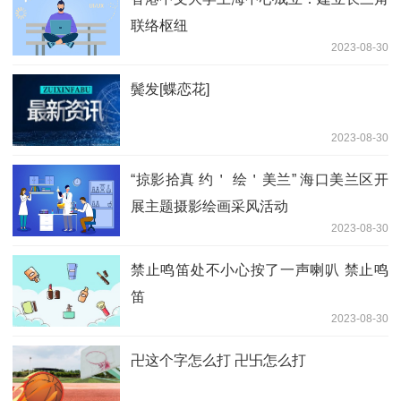
联络枢纽
2023-08-30
鬓发[蝶恋花]
2023-08-30
“掠影拾真 约＇ 绘＇美兰” 海口美兰区开
展主题摄影绘画采风活动
2023-08-30
禁止鸣笛处不小心按了一声喇叭 禁止鸣
笛
2023-08-30
卍这个字怎么打 卍卐怎么打