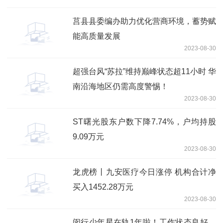
莒县县委编办助力优化营商环境，蓄势赋
能高质量发展
2023-08-30
超强台风“苏拉”维持巅峰状态超11小时 华
南沿海地区仍需高度警惕！
2023-08-30
ST曙光股东户数下降7.74%，户均持股
9.09万元
2023-08-30
龙虎榜丨九安医疗今日涨停 机构合计净
买入1452.28万元
2023-08-30
闵行少年星在轨1年啦！工作状态良好，