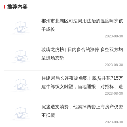
推荐内容
郴州市北湖区司法局用法治的温度呵护孩
子成长
2023-08-30
玻璃龙虎榜 | 日内多合约涨停 多空双方均
呈进场态势
2023-08-30
住建局局长连夜被免职！脱贫县花715万
建牛郎织女雕塑，当地通报：对招标、造
2023-08-30
价全面审查
沉迷透支消费，他卖掉两套上海房产仍资
不抵债
2023-08-30