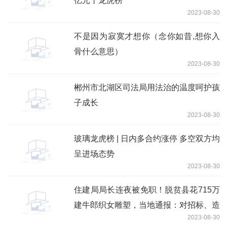
亿元丨龙虎榜
2023-08-30
不是因为寂寞才想你（念你如昔,想你入
骨什么意思）
2023-08-30
郴州市北湖区司法局用法治的温度呵护孩
子成长
2023-08-30
玻璃龙虎榜 | 日内多合约涨停 多空双方均
呈进场态势
2023-08-30
住建局局长连夜被免职！脱贫县花715万
建牛郎织女雕塑，当地通报：对招标、造
2023-08-30
价全面审查