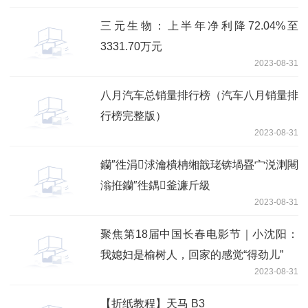
三元生物：上半年净利降72.04%至
3331.70万元
2023-08-31
八月汽车总销量排行榜（汽车八月销量排
行榜完整版）
2023-08-31
钄″徃涓浗瀹樻柟缃戠珯锛堝疂宀涚溂闀
滃拰钄″徃鍝釜濂斤級
2023-08-31
聚焦第18届中国长春电影节｜小沈阳：
我媳妇是榆树人，回家的感觉“得劲儿”
2023-08-31
【折纸教程】天马 B3