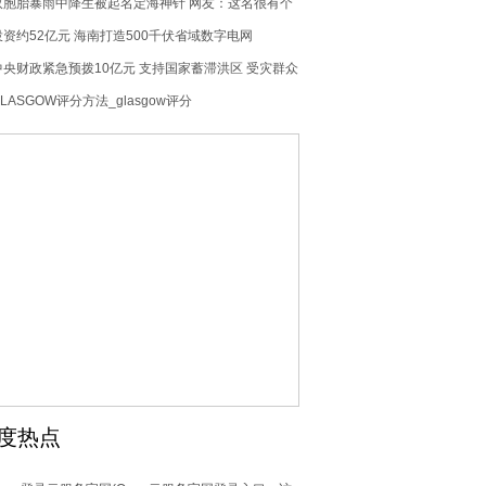
以及因市场需求产品结构调整所致
双胞胎暴雨中降生被起名定海神针 网友：这名很有个
性！
投资约52亿元 海南打造500千伏省域数字电网
中央财政紧急预拨10亿元 支持国家蓄滞洪区 受灾群众
尽快恢复正常生产生活秩序
LASGOW评分方法_glasgow评分
度热点