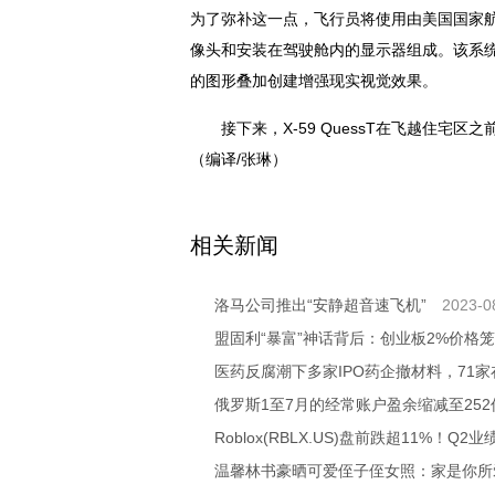
为了弥补这一点，飞行员将使用由美国国家航
像头和安装在驾驶舱内的显示器组成。该系
的图形叠加创建增强现实视觉效果。
接下来，X-59 QuessT在飞越住
（编译/张琳）
关键词：
相关新闻
洛马公司推出“安静超音速飞机”
2023-0
盟固利“暴富”神话背后：创业板2%价格
医药反腐潮下多家IPO药企撤材料，71
俄罗斯1至7月的经常账户盈余缩减至25
Roblox(RBLX.US)盘前跌超11%！Q2
温馨林书豪晒可爱侄子侄女照：家是你所