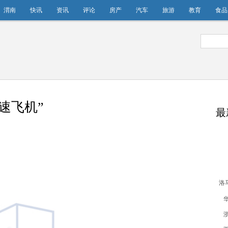
渭南
快讯
资讯
评论
房产
汽车
旅游
教育
食品
速飞机”
最
洛