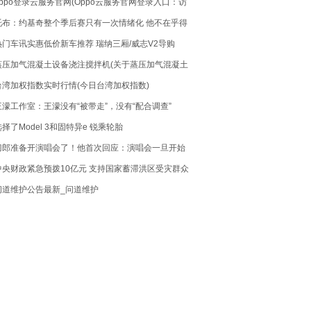
oppo登录云服务官网(Oppo云服务官网登录入口：访
问简单，便捷快速！)
托布：约基奇整个季后赛只有一次情绪化 他不在乎得
分只用正确方式打球
热门车讯实惠低价新车推荐 瑞纳三厢/威志V2导购
蒸压加气混凝土设备浇注搅拌机(关于蒸压加气混凝土
设备浇注搅拌机简述)
台湾加权指数实时行情(今日台湾加权指数)
王濛工作室：王濛没有“被带走”，没有“配合调查”
选择了Model 3和固特异e 锐乘轮胎
刀郎准备开演唱会了！他首次回应：演唱会一旦开始
会一直做下去！
中央财政紧急预拨10亿元 支持国家蓄滞洪区受灾群众
尽快恢复正常生产生活秩序
问道维护公告最新_问道维护