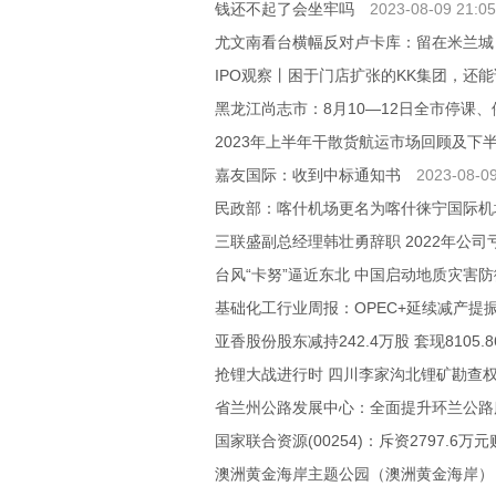
钱还不起了会坐牢吗
2023-08-09 21:05
尤文南看台横幅反对卢卡库：留在米兰城
IPO观察丨困于门店扩张的KK集团，还
黑龙江尚志市：8月10—12日全市停课
2023年上半年干散货航运市场回顾及下
嘉友国际：收到中标通知书
2023-08-09
民政部：喀什机场更名为喀什徕宁国际机
三联盛副总经理韩壮勇辞职 2022年公司亏损
台风“卡努”逼近东北 中国启动地质灾害
基础化工行业周报：OPEC+延续减产提振
亚香股份股东减持242.4万股 套现8105.8
抢锂大战进行时 四川李家沟北锂矿勘查权
省兰州公路发展中心：全面提升环兰公路
国家联合资源(00254)：斥资2797.6万
澳洲黄金海岸主题公园（澳洲黄金海岸）