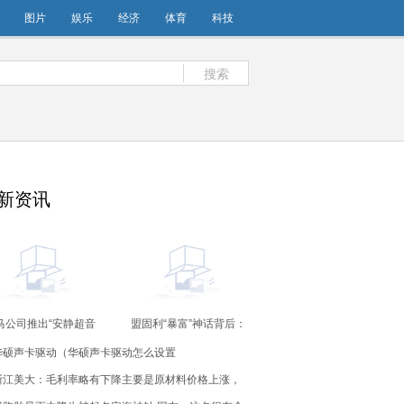
图片
娱乐
经济
体育
科技
搜索
新资讯
马公司推出“安静超音
盟固利“暴富”神话背后：
速飞机”
创业板2%价格笼子对机
华硕声卡驱动（华硕声卡驱动怎么设置
器报单无效？
浙江美大：毛利率略有下降主要是原材料价格上涨，