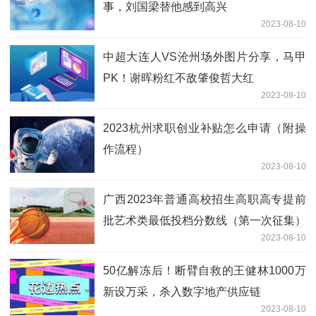
事，刘国梁替他感到高兴
2023-08-10
中超大连人VS沧州场外图片分享，马甲
PK！谢晖粉红不敌肇俊哲大红
2023-08-10
2023杭州求职创业补贴怎么申请（附操
作流程）
2023-08-10
广西2023年普通高校招生高职高专提前
批艺术类最低投档分数线（第一次征集）
2023-08-10
50亿解冻后！断臂自救的王健林1000万
新设万采，杀入数字地产供应链
2023-08-10