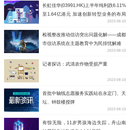
长虹佳华(03991.HK)上半年纯利跌6.11%
至1.64亿港元 加速创新转型业务的布局
2023-08-10
和发展
检视整改推动信访突出问题化解——成都
市信访系统在主题教育中为民排忧解难
2023-08-10
记者探访：武清农作物受损严重
2023-08-10
首批中轴线志愿服务实践站在永定门、天
坛、钟鼓楼授牌
2023-08-10
有惊无险，11岁男孩海边失踪，舟山南