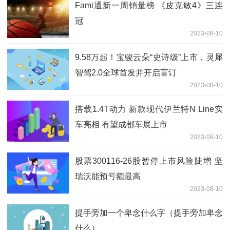
Fami通新一周销量榜 《皮克敏4》三连
冠
2023-08-10
9.58万起！宝骏云朵“史诗级”上市，灵犀
智驾2.0全球首发并开启盲订
2023-08-10
搭载1.4T动力 新款现代伊兰特N Line实
车亮相 有望成都车展上市
2023-08-10
股票300116-26股暂停上市风险陡增 坚
瑞沃能预亏额最高
2023-08-10
提手旁加一个卑念什么字（提手旁加卑念
什么）