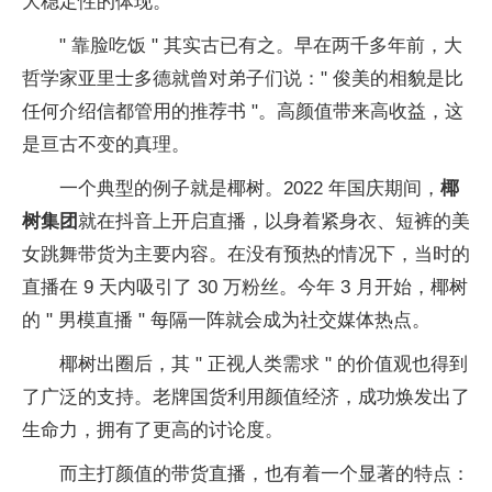
大稳定性的体现。
" 靠脸吃饭 " 其实古已有之。早在两千多年前，大
哲学家亚里士多德就曾对弟子们说：" 俊美的相貌是比
任何介绍信都管用的推荐书 "。高颜值带来高收益，这
是亘古不变的真理。
一个典型的例子就是椰树。2022 年国庆期间，
椰
树集团
就在抖音上开启直播，以身着紧身衣、短裤的美
女跳舞带货为主要内容。在没有预热的情况下，当时的
直播在 9 天内吸引了 30 万粉丝。今年 3 月开始，椰树
的 " 男模直播 " 每隔一阵就会成为社交媒体热点。
椰树出圈后，其 " 正视人类需求 " 的价值观也得到
了广泛的支持。老牌国货利用颜值经济，成功焕发出了
生命力，拥有了更高的讨论度。
而主打颜值的带货直播，也有着一个显著的特点：