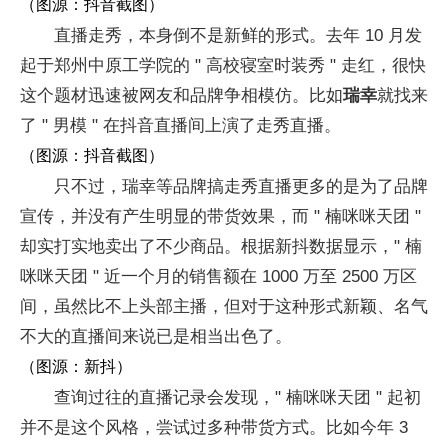
（图源：抖音截图）
直播走秀，本身倒不是新鲜的形式。去年 10 月发
起于郑州中原工学院的 " 高校寝室时装秀 " 走红，很快
这个题材迅速被网友和品牌争相模仿。比如
瑞幸
就找来
了 " 男模 " 在抖音直播间上演了走秀直播。
（图源：抖音截图）
只不过，瑞幸等品牌搞走秀直播更多的是为了品牌
宣传，并没有产生明显的带货效果，而 " 楠咪咪天团 "
却实打实地卖出了不少商品。根据新抖数据显示，" 楠
咪咪天团 " 近一个月的销售额在 1000 万至 2500 万区
间，虽然比不上头部主播，但对于这种形式新颖、名气
不大的直播间来说已是相当出色了。
（图源：新抖）
查询过往的直播记录会发现，" 楠咪咪天团 " 起初
并不是这个风格，尝试过多种带货方式。比如今年 3