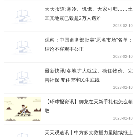
市建设
天天报道:寒冷、饥饿、无家可归……土
耳其地震已致超2万人遇难
2023-02-10
观察：中国商务部批美“恶名市场”名单：
结论不客观不公正
2023-02-10
最新快讯!各地扩大就业、稳住物价、完
善社保 兜住兜牢民生底线
2023-02-10
【环球报资讯】御龙在天新手礼包怎么领
取
2023-02-10
天天观速讯丨中方多支救援力量陆续抵土