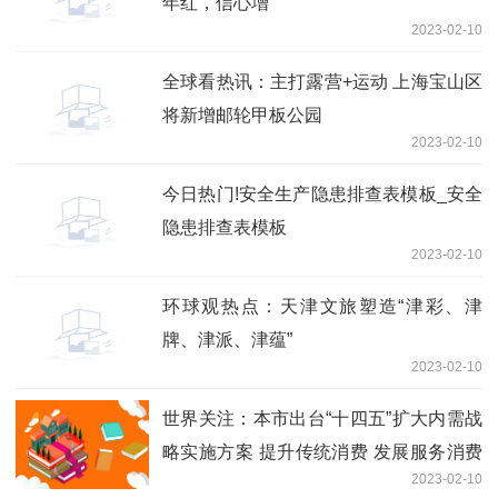
年红，信心增
2023-02-10
全球看热讯：主打露营+运动 上海宝山区
将新增邮轮甲板公园
2023-02-10
今日热门!安全生产隐患排查表模板_安全
隐患排查表模板
2023-02-10
环球观热点：天津文旅塑造“津彩、津
牌、津派、津蕴”
2023-02-10
世界关注：本市出台“十四五”扩大内需战
略实施方案 提升传统消费 发展服务消费
2023-02-10
培育新型消费 加快推进国际消费中心城